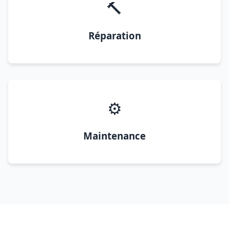
🔨
Réparation
⚙️
Maintenance