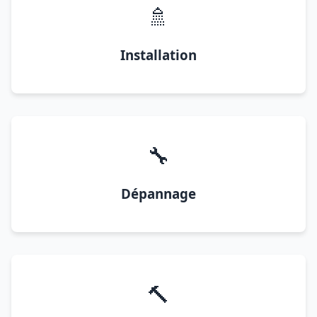
🚿
Installation
🔧
Dépannage
🔨