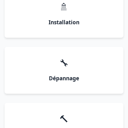
🚿
Installation
🔧
Dépannage
🔨