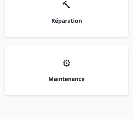
🔨
Réparation
⚙️
Maintenance