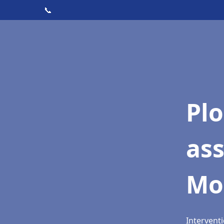
📞
Pl
ass
Mo
Interventi