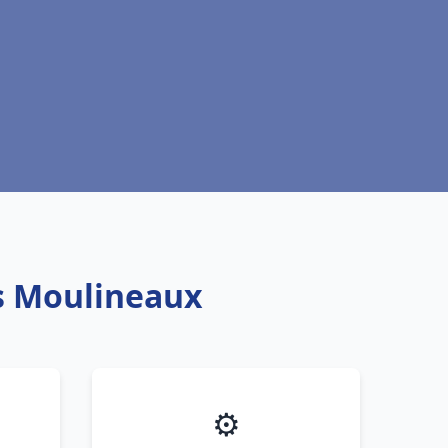
es Moulineaux
⚙️