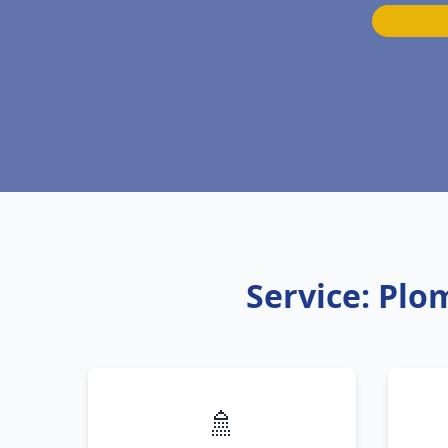
Service: Plo
🚿