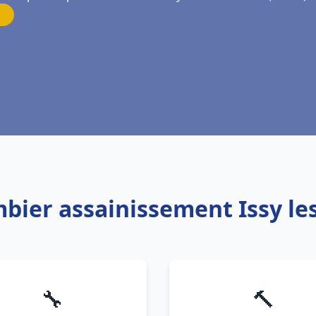
mbier assainissement Issy l
🔧
🔨