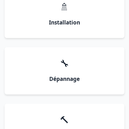
🚿
Installation
🔧
Dépannage
🔨