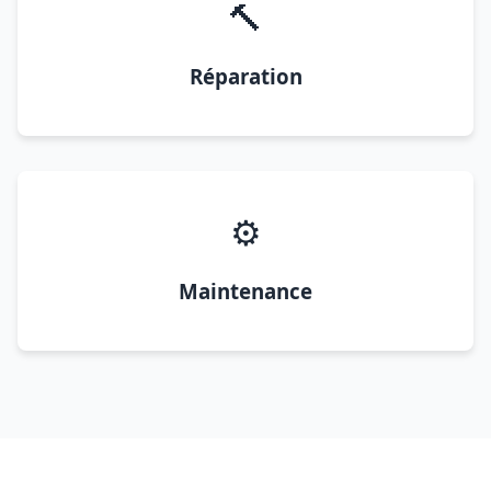
🔨
Réparation
⚙️
Maintenance