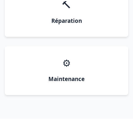
🔨
Réparation
⚙️
Maintenance