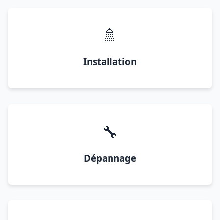
🚿
Installation
🔧
Dépannage