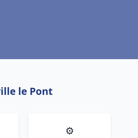
lle le Pont
⚙️