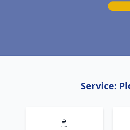
Service: P
🚿