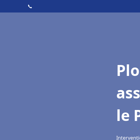
📞
Pl
ass
le 
Interventi