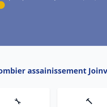
lombier assainissement Joinvi
🔧
🔨