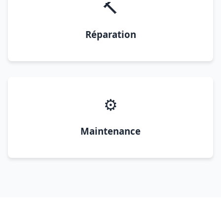
🔨
Réparation
⚙️
Maintenance