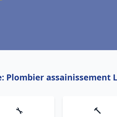
e: Plombier assainissement L
🔧
🔨