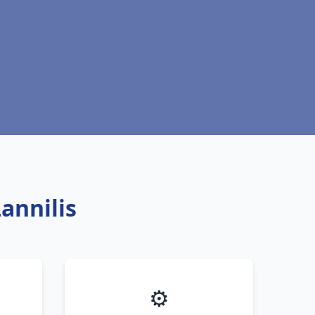
annilis
⚙️