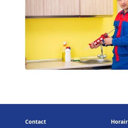
Contact
Horair