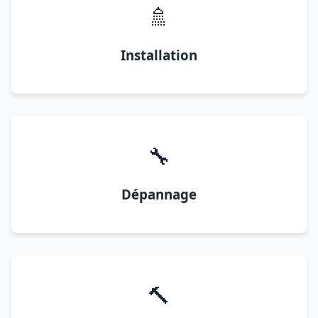
🚿
Installation
🔧
Dépannage
🔨