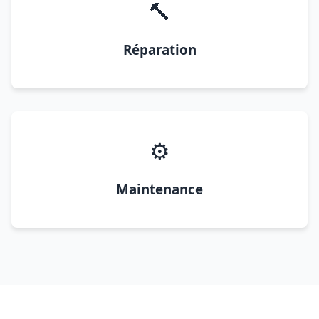
🔨
Réparation
⚙️
Maintenance