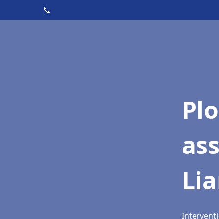
📞
Pl
as
Li
Interventi