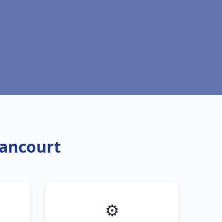
iancourt
⚙️