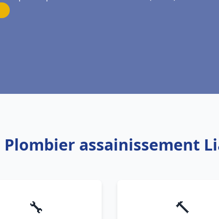
: Plombier assainissement L
🔧
🔨