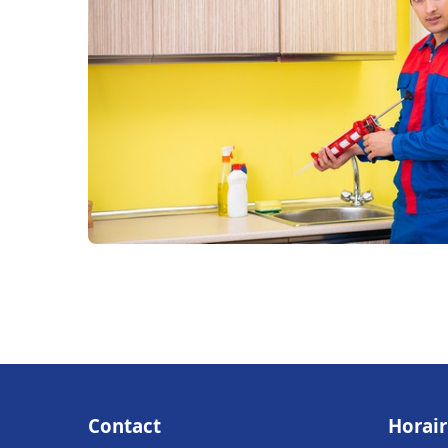
Contact
Horair