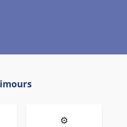
Limours
⚙️