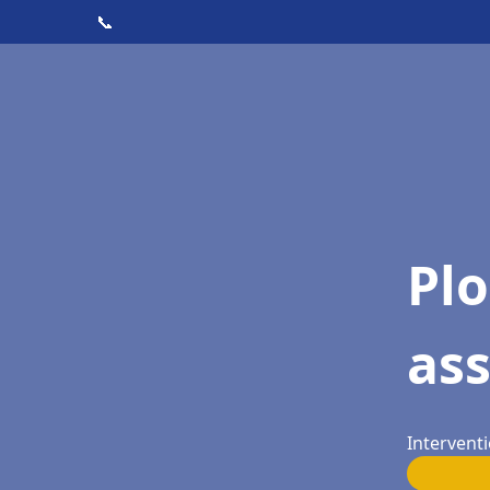
📞
Pl
as
Intervent