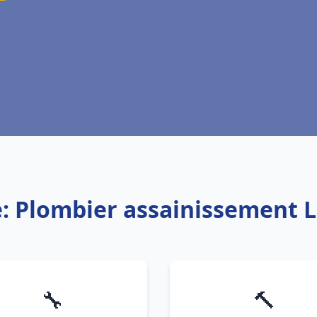
e: Plombier assainissement 
🔧
🔨