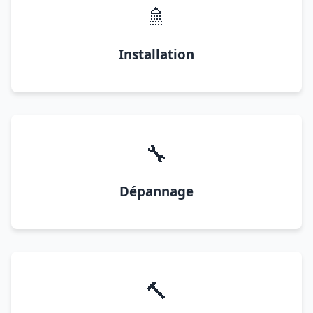
🚿
Installation
🔧
Dépannage
🔨