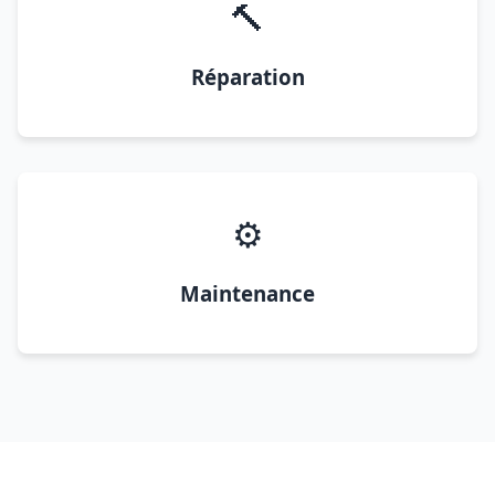
🔨
Réparation
⚙️
Maintenance