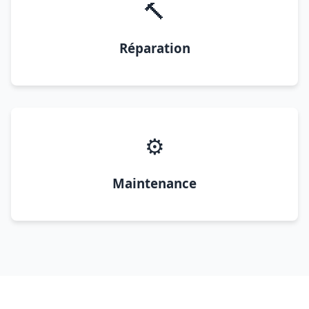
🔨
Réparation
⚙️
Maintenance