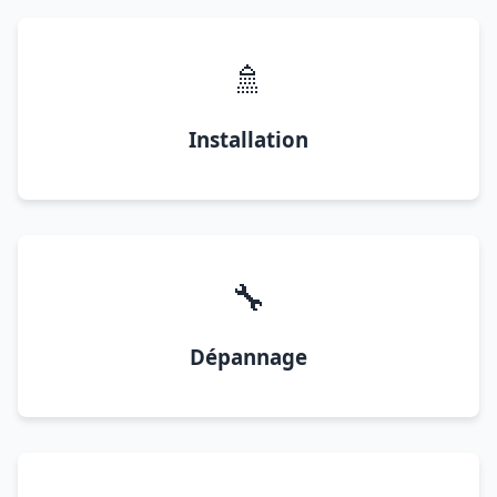
🚿
Installation
🔧
Dépannage