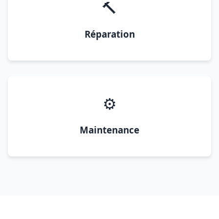
🔨
Réparation
⚙️
Maintenance