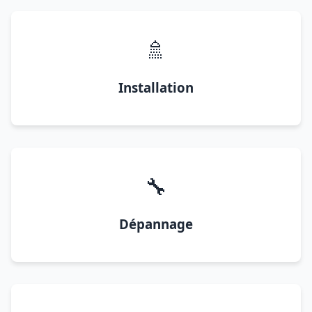
🚿
Installation
🔧
Dépannage