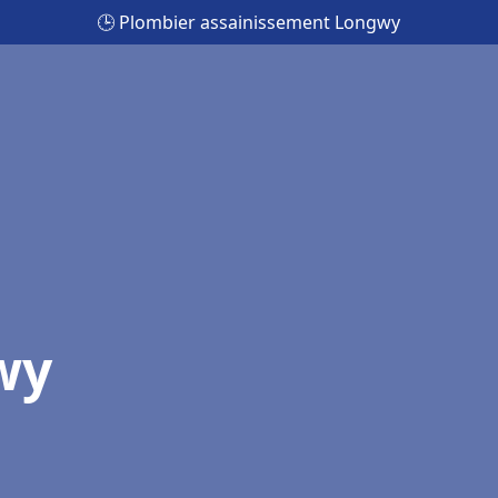
🕒 Plombier assainissement Longwy
wy