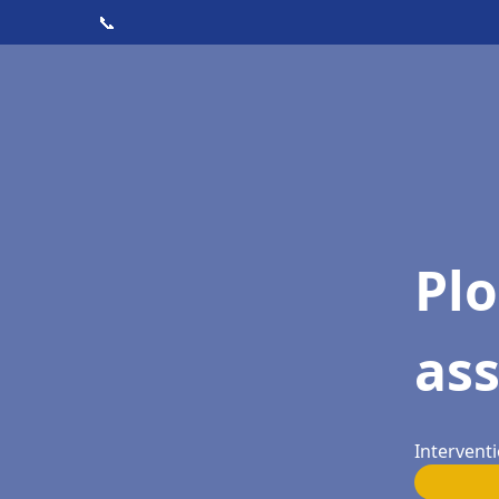
📞
Pl
as
Intervent