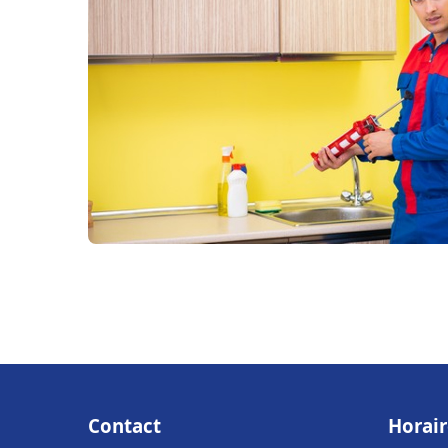
Contact
Horair