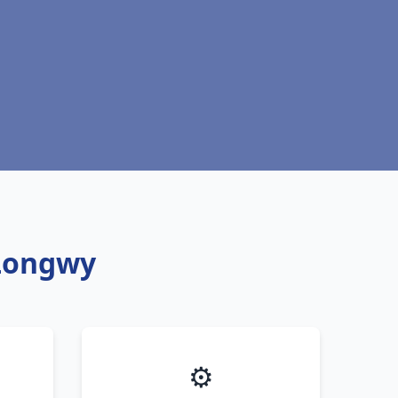
 Longwy
⚙️