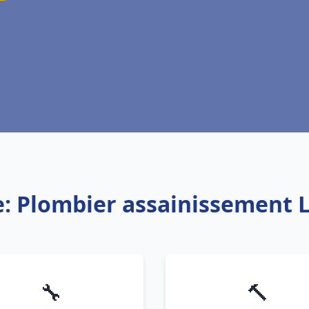
e: Plombier assainissement
🔧
🔨