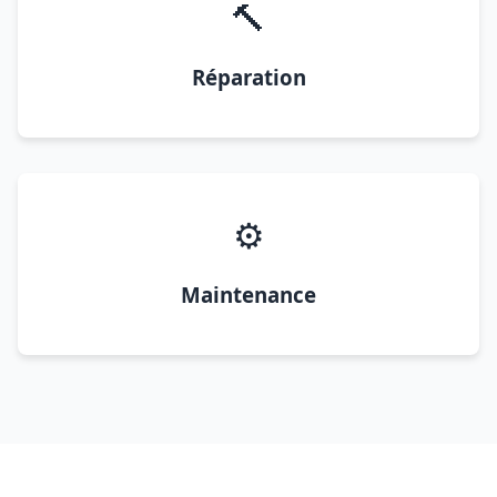
🔨
Réparation
⚙️
Maintenance