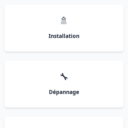
🚿
Installation
🔧
Dépannage