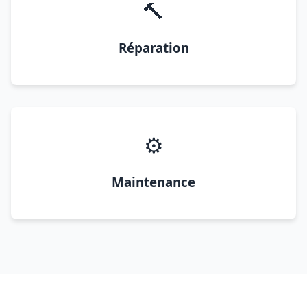
🔨
Réparation
⚙️
Maintenance