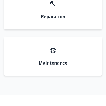
🔨
Réparation
⚙️
Maintenance