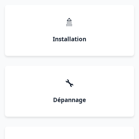
🚿
Installation
🔧
Dépannage