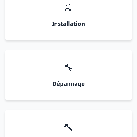
🚿
Installation
🔧
Dépannage
🔨