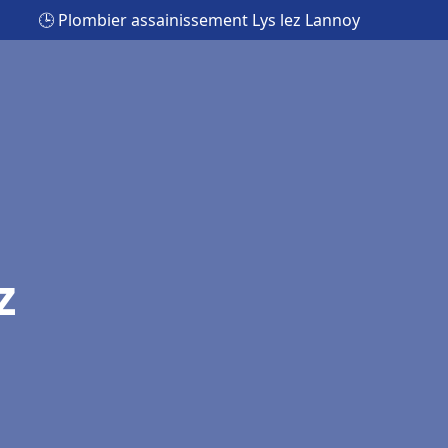
🕒 Plombier assainissement Lys lez Lannoy
z