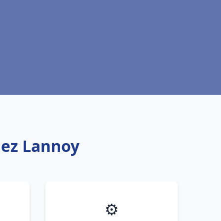
lez Lannoy
⚙️