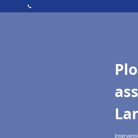
📞
Pl
ass
La
Interventi