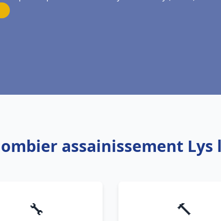
Plombier assainissement Lys 
🔧
🔨