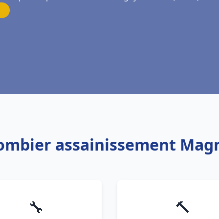
lombier assainissement Mag
🔧
🔨