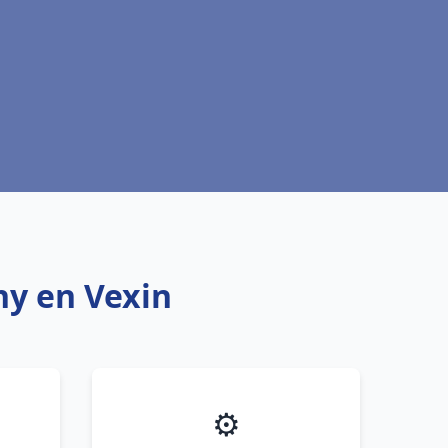
ny en Vexin
⚙️