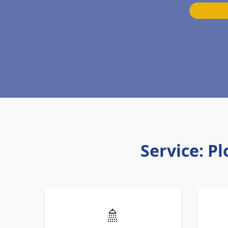
Service: P
🚿