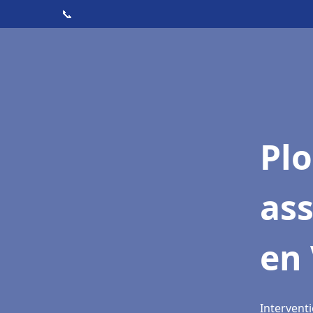
📞
Pl
as
en
Intervent