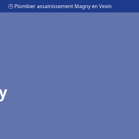
🕒 Plombier assainissement Magny en Vexin
y