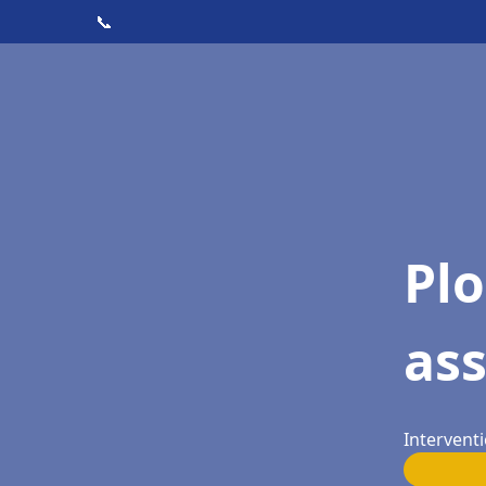
📞
Pl
as
Intervent