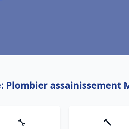
e: Plombier assainissement
🔧
🔨