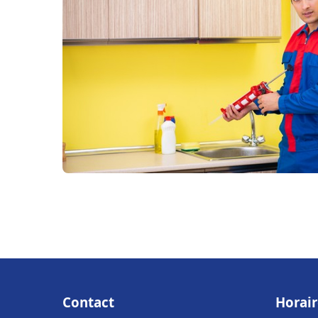
Contact
Horair