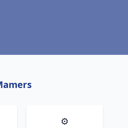
 Mamers
⚙️