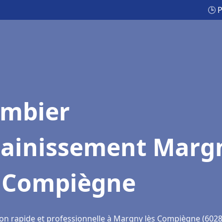
🕒 
ombier
sainissement Marg
s Compiègne
ion rapide et professionnelle à Margny lès Compiègne (6028