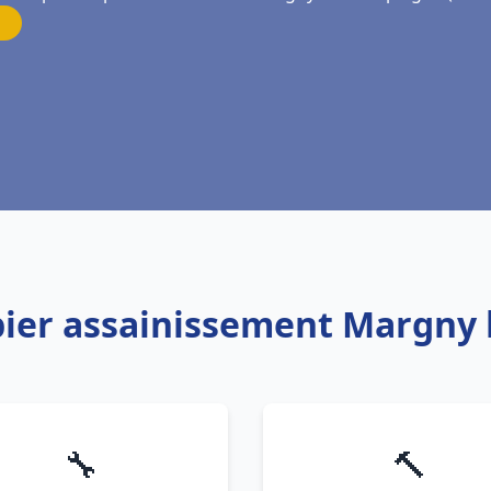
bier assainissement Margny
🔧
🔨