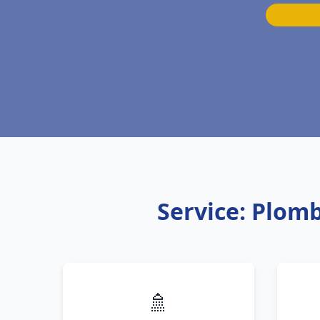
Service: Plom
🚿