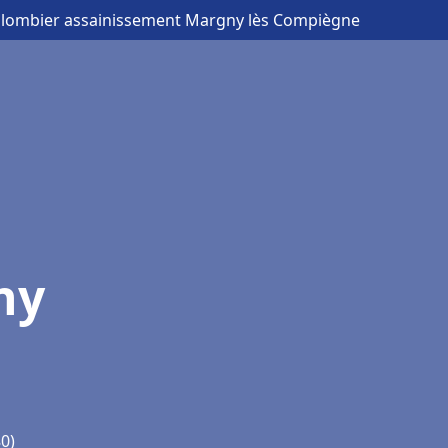
Plombier assainissement Margny lès Compiègne
ny
0)