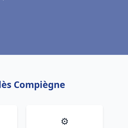
 lès Compiègne
⚙️