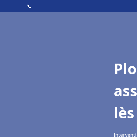
📞
Pl
as
lè
Intervent