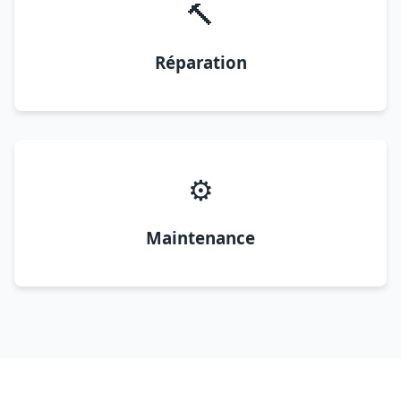
🔨
Réparation
⚙️
Maintenance