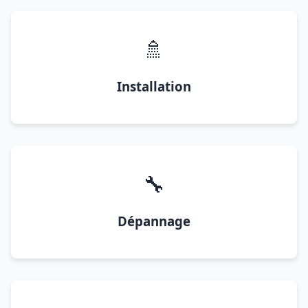
🚿
Installation
🔧
Dépannage