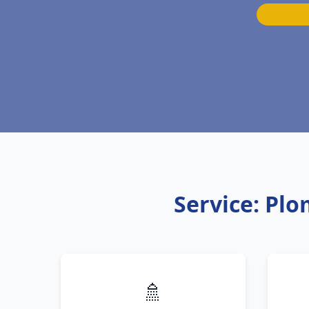
Service: Plo
🚿