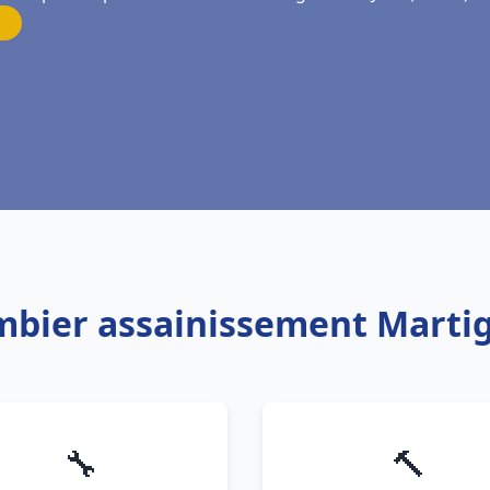
mbier assainissement Martig
🔧
🔨