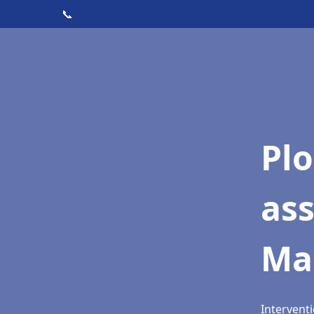
📞
Pl
as
Mar
Interventi