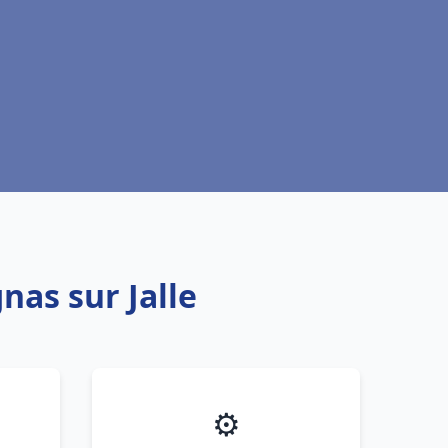
nas sur Jalle
⚙️