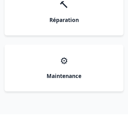
🔨
Réparation
⚙️
Maintenance