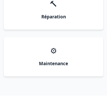
🔨
Réparation
⚙️
Maintenance