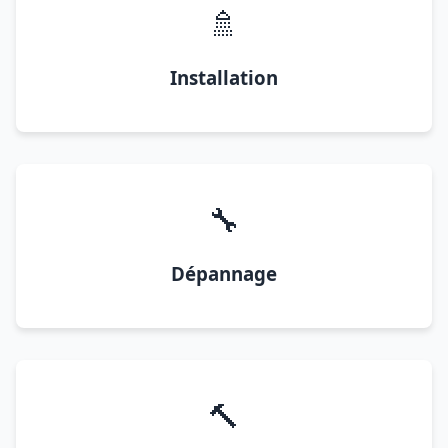
🚿
Installation
🔧
Dépannage
🔨