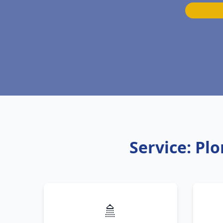
Service: Pl
🚿