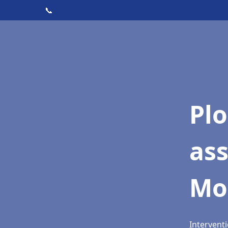
📞
Pl
as
Mo
Intervent