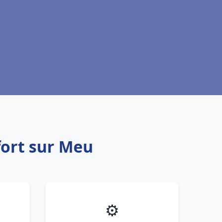
fort sur Meu
⚙️