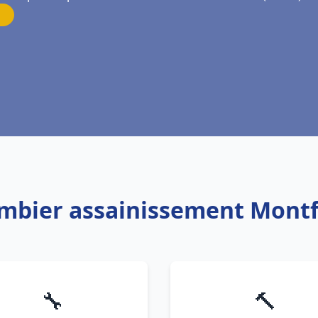
ombier assainissement Mont
🔧
🔨