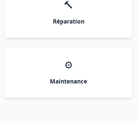
🔨
Réparation
⚙️
Maintenance