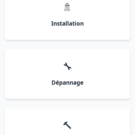
🚿
Installation
🔧
Dépannage
🔨