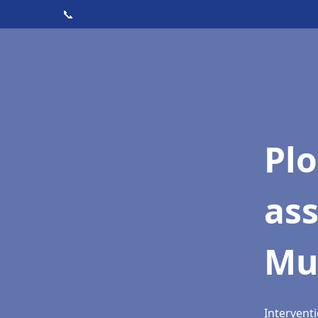
📞
Pl
as
Mu
Interventi