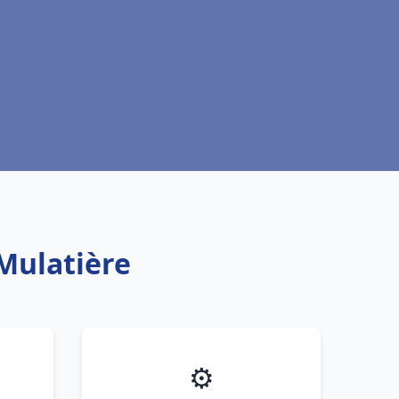
Mulatière
⚙️