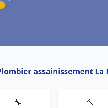
 Plombier assainissement La 
🔧
🔨