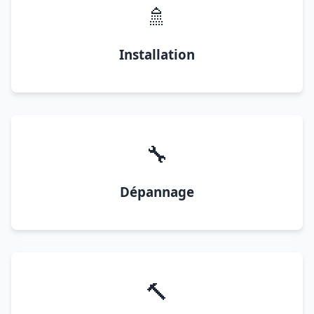
🚿
Installation
🔧
Dépannage
🔨