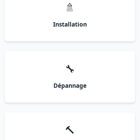
🚿
Installation
🔧
Dépannage
🔨