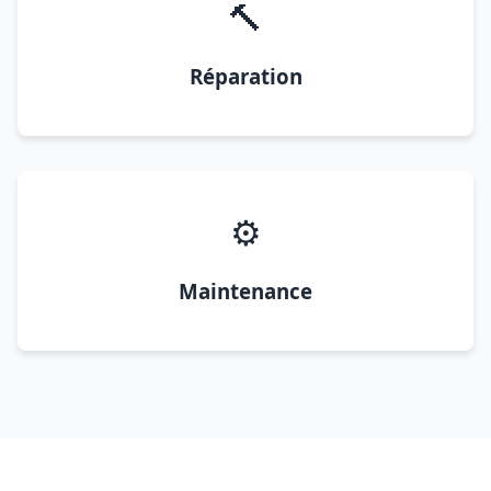
🔨
Réparation
⚙️
Maintenance