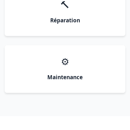
🔨
Réparation
⚙️
Maintenance