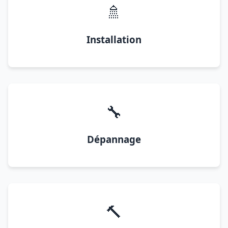
🚿
Installation
🔧
Dépannage
🔨