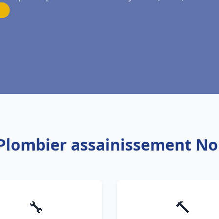
 Plombier assainissement Noi
🔧
🔨