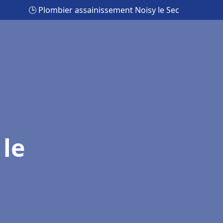
🕒 Plombier assainissement Noisy le Sec
 le