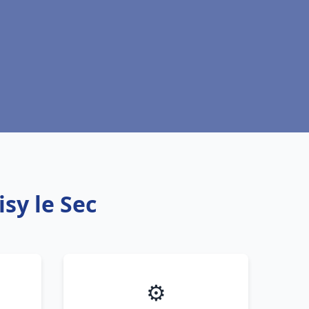
sy le Sec
⚙️