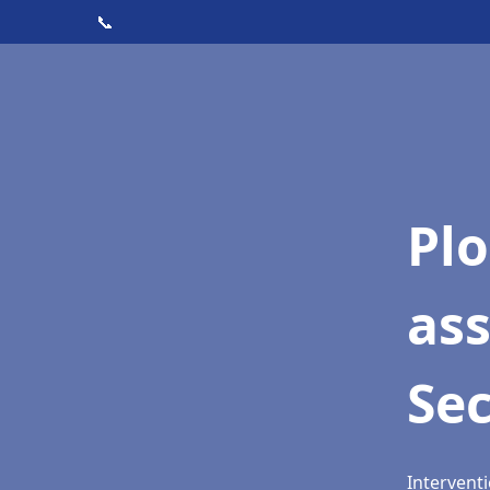
📞
Pl
ass
Se
Interventi