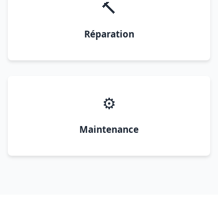
🔨
Réparation
⚙️
Maintenance