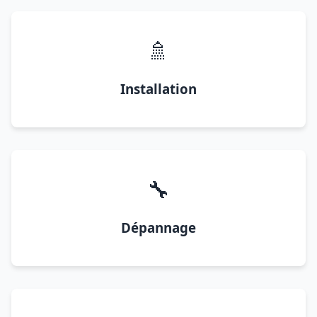
🚿
Installation
🔧
Dépannage