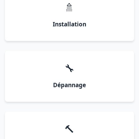
🚿
Installation
🔧
Dépannage
🔨