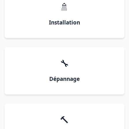
🚿
Installation
🔧
Dépannage
🔨