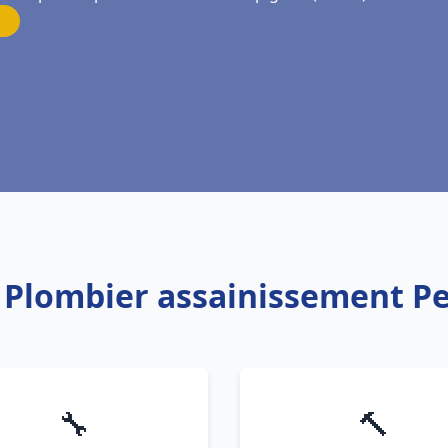
: Plombier assainissement P
🔧
🔨