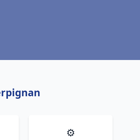
erpignan
⚙️