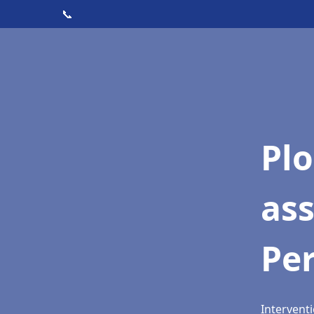
📞
Pl
as
Pe
Intervent