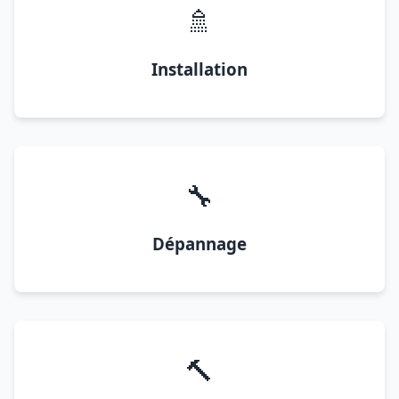
🚿
Installation
🔧
Dépannage
🔨