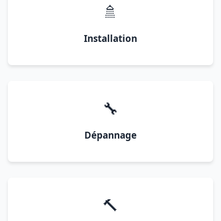
🚿
Installation
🔧
Dépannage
🔨