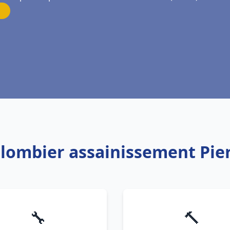
Plombier assainissement Pie
🔧
🔨