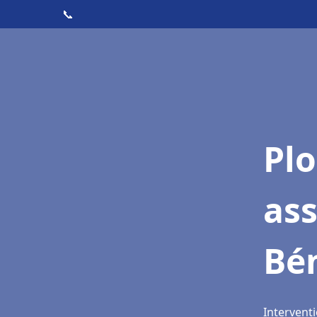
📞
Pl
ass
Bé
Interventi