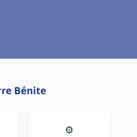
rre Bénite
⚙️